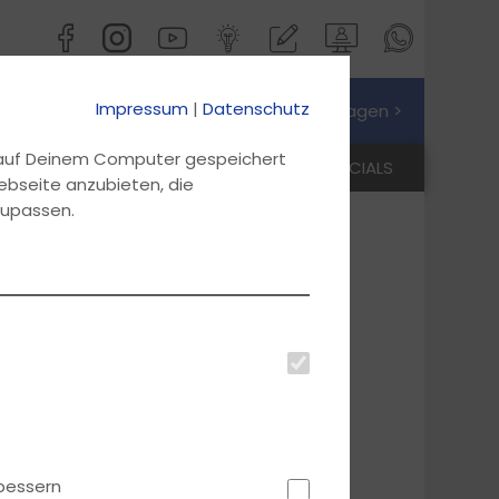
Impressum
|
Datenschutz
Jetzt Preis anfragen >
d auf Deinem Computer gespeichert
ANMELDEN
KONTAKT
SPECIALS
ebseite anzubieten, die
zupassen.
bessern