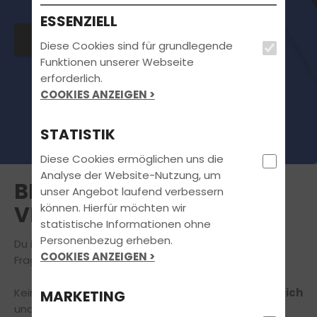
ESSENZIELL
Bewirb dich jetzt
Diese Cookies sind für grundlegende
Funktionen unserer Webseite
erforderlich.
COOKIES ANZEIGEN >
STATISTIK
Diese Cookies ermöglichen uns die
Analyse der Website-Nutzung, um
BERATUNGSTERMIN
unser Angebot laufend verbessern
können. Hierfür möchten wir
VEREINBAREN
statistische Informationen ohne
Personenbezug erheben.
Du interessierst Dich für unser Angebot oder hast
COOKIES ANZEIGEN >
Fragen rund um Deine Führerscheinausbildung?
Kein Problem,
wir nehmen uns gerne die Zeit für Dich
MARKETING
und Dein Anliegen
in einem unverbindlichen