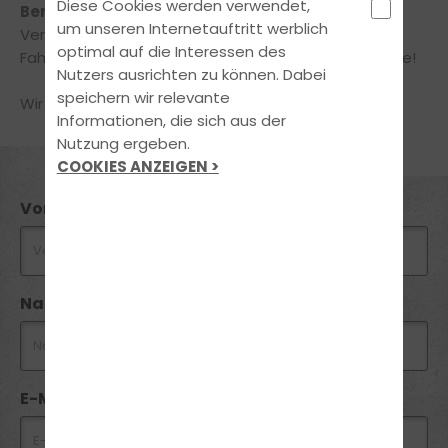
Diese Cookies werden verwendet,
Beratungsgespräch!
um unseren Internetauftritt werblich
Vereinbare jetzt online einen Termin in unserer
optimal auf die Interessen des
Fahrschule – ganz einfach und bequem von zuhause!
Nutzers ausrichten zu können. Dabei
speichern wir relevante
Wir freuen uns auf Deine Nachricht!
Informationen, die sich aus der
Nutzung ergeben.
COOKIES ANZEIGEN >
Vorname *
Nachname *
E-Mail *