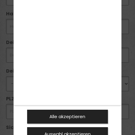
Handynummer *
Dein Wunschtermin
Deine Wunschfiliale
PLZ *
Alle akzeptieren
Sicherheitsabfrage *:
Auswahl akzeptieren