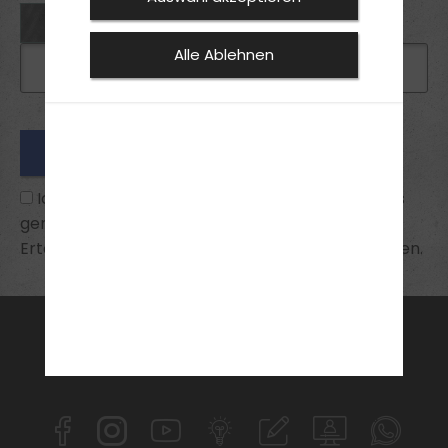
Alle Ablehnen
Ich habe die
Datenschutzhinweise
zur Kenntnis
genommen und bin mit ihnen einverstanden.
Erteilte Einwilligungen kann ich jederzeit widerrufen.
FAHRSCHULE
FüHRERSCHEIN
AKTUELLES
ANMELDEN
KONTAKT
SPECIALS