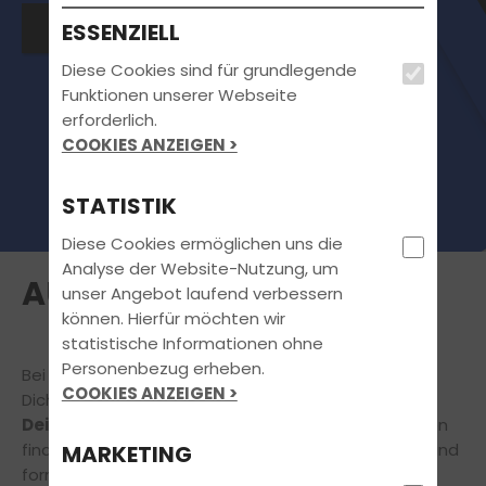
Melde dich jetzt an
ESSENZIELL
Diese Cookies sind für grundlegende
Funktionen unserer Webseite
erforderlich.
COOKIES ANZEIGEN >
STATISTIK
Diese Cookies ermöglichen uns die
Analyse der Website-Nutzung, um
AUSBILDUNGSKLASSEN
unser Angebot laufend verbessern
können. Hierfür möchten wir
statistische Informationen ohne
Personenbezug erheben.
Bei uns findet jeder eine Klasse für sich! Wir bringen
COOKIES ANZEIGEN >
Dich
schnell und zuverlässig auf den Weg zu
Deinem Führerschein
. In der Übersicht weiter unten
findest Du erste Informationen zu den rechtlichen und
MARKETING
formalen Voraussetzungen. Aber welche