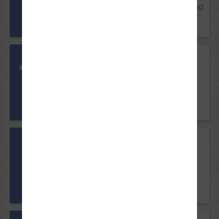
Führerschein Klasse B, Einwilligung
der Erziehungsberechtigten
Mindestalter
18/ BF 17 Jahre
Voraussetzungen
B96
Führerschein Klasse B
Mindestalter
25 Jahre
Voraussetzungen
B196
Mindestens 5 Jahre Besitz des
Führerscheins Klasse B