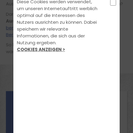
Diese Cookies werden verwendet,
Ausbildungsklasse ist überhaupt die richtige für Dich?
um unseren Internetauftritt werblich
Damit Du später
garantiert die für Dich optimale
optimal auf die Interessen des
Ausbildung genießt,
nehmen wir uns die Zeit und
Nutzers ausrichten zu können. Dabei
beraten Dich ausführlich in einem unverbindlichen
speichern wir relevante
Beratungsgespräch
.
Informationen, die sich aus der
Nutzung ergeben.
So bekommst Du ein unmittelbares Gefühl für das,
COOKIES ANZEIGEN >
was Dich erwartet.
Mindestalter
18/ BF 17 Jahre
Voraussetzungen
B
Einwilligung der
Erziehungsberechtigten