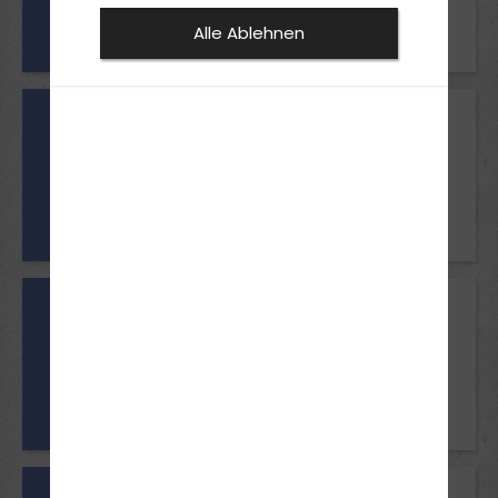
Führerscheins der Klasse A2 seit
Alle Ablehnen
zwei Jahren ist
Mindestalter
18 Jahre
Voraussetzungen
A2
keine
Mindestalter
16 Jahre
Voraussetzungen
L
keine
Mindestalter