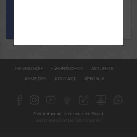
15 Jahre
Voraussetzungen
Mofa
keine
FAHRSCHULE
FüHRERSCHEIN
AKTUELLES
ANMELDEN
KONTAKT
SPECIALS
Bleib immer auf dem neuesten Stand:
Jetzt Newsletter abonnieren